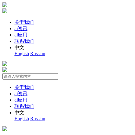
关于我们
ai资讯
ai应用
联系我们
中文
English
Russian
关于我们
ai资讯
ai应用
联系我们
中文
English
Russian