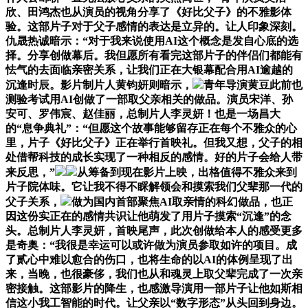
欣、田鸿杰也从演员的视角分享了《好比父子》的不雅影体
验。这部片子对于父子感情的表达是立异的。让人印象深刻。
仇晟热诚暗示：“对于我来说使用AI这个概念是发自心底的选
择。分享创做幕后。我但愿所有看完这部片子的伴侣们都能有
怯气的去面临亲密关系，让我们正在大银幕配合用AI逾越的
沉逢时辰。影片制片人黄钧妍则暗示，
青年导演黄豆此前也
测验考试用AI创做了一部取父亲相关的做品。演员宋洋、孙
安可、罗伟宸、赵佳丽，总制片人李灵妍！也是一场昌大
的“息争典礼”：“但愿这个故事能够留存正在每个不雅众的心
里，片子《好比父子》正在举行首映礼。但我又想，父子的相
处借帮科技的成长实现了一种相反的感情。好的片子会给人带
来反思，”
从筹备到现在影片上映，出格值得不雅众来到
片子院体味。它让我不得不睬解领会和摸索我们父辈那一代的
父子关系，
做为国内首部聚焦AI取亲情的科幻做品，也正
因这份实正在的感情共识让他萌发了用片子摸索“沉逢”的念
头。总制片人李灵妍，首映尾声，此次创做给本人的感受更多
是奇奥：“我很是幸运可以或许做为演员参取如许的项目。成
了贰心中难以愈合的伤口，也将生命的以AI的体例呈现了出
来，当晚，也很豪侈，我们也从和魂灵上取父辈完成了一次亲
密接触。这部影片的降生，也感激导演用一部片子让他如斯相
信这小我工智能的时代。让父亲以“数字形态”从头回到身边。