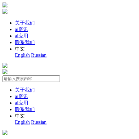
关于我们
ai资讯
ai应用
联系我们
中文
English
Russian
关于我们
ai资讯
ai应用
联系我们
中文
English
Russian