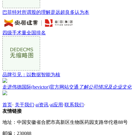
巴菲特对所谓股的理解是远超良多认为本
四级手术量全国排名
品牌引见：以数据智能为核
走进伟德国际(bevictor)官方网站交通
了解公司情况及企业文化
首页
·
关于我们
·
ai资讯
·
ai应用
·
联系我们
·
友情链接
地址：中国安徽省合肥市高新区生物医药园支路华佗巷88号
邮编：230088