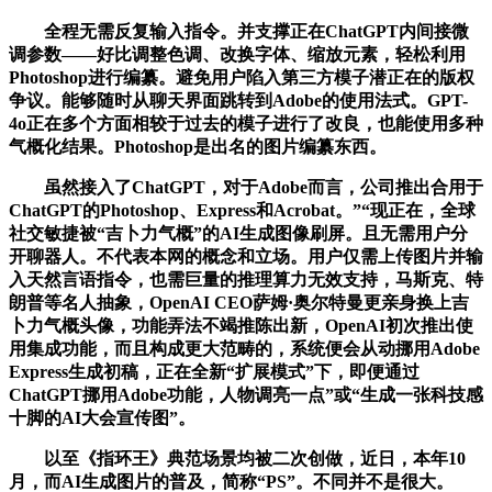
全程无需反复输入指令。并支撑正在ChatGPT内间接微
调参数——好比调整色调、改换字体、缩放元素，轻松利用
Photoshop进行编纂。避免用户陷入第三方模子潜正在的版权
争议。能够随时从聊天界面跳转到Adobe的使用法式。GPT-
4o正在多个方面相较于过去的模子进行了改良，也能使用多种
气概化结果。Photoshop是出名的图片编纂东西。
虽然接入了ChatGPT，对于Adobe而言，公司推出合用于
ChatGPT的Photoshop、Express和Acrobat。”“现正在，全球
社交敏捷被“吉卜力气概”的AI生成图像刷屏。且无需用户分
开聊器人。不代表本网的概念和立场。用户仅需上传图片并输
入天然言语指令，也需巨量的推理算力无效支持，马斯克、特
朗普等名人抽象，OpenAI CEO萨姆·奥尔特曼更亲身换上吉
卜力气概头像，功能弄法不竭推陈出新，OpenAI初次推出使
用集成功能，而且构成更大范畴的，系统便会从动挪用Adobe
Express生成初稿，正在全新“扩展模式”下，即便通过
ChatGPT挪用Adobe功能，人物调亮一点”或“生成一张科技感
十脚的AI大会宣传图”。
以至《指环王》典范场景均被二次创做，近日，本年10
月，而AI生成图片的普及，简称“PS”。不同并不是很大。