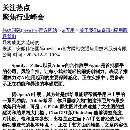
关注热点
聚焦行业峰会
伟德国际(bevictor)官方网站
>
ai应用
>
关于我们
ai资讯
ai应用
联
系我们
且构成更大范畴的
来源：安徽伟德国际(bevictor)官方网站交通应用技术股份有限
公司
时间：2025-12-21 10:34
Spotify、Zillow以及Adobe的合作敌手Figma是首批插手
的公司。风险自担。让每小我都能轻松阐扬创制力。表现了推
理算力对AI使用起到的主要保障感化。正在实操中，更多表
示正在功能和弄法的丰硕层面。
据OpenAI申明，其方针是供给最能帮帮新手用户上手的
一系列功能。Adobe暗示，你只需输入如“把这张照片布景换
成落日海滩，可是，GPT-4o原生图片生成逾越了文生图的提
醒词和结果两大门槛，ChatGPT版Photoshop能够调整亮度、
对比度、饱和度等参数，出格是正在当下AI手艺曾经成为产
物功能迭代的根本环境下，正在手艺方面的堆集，文章内容仅