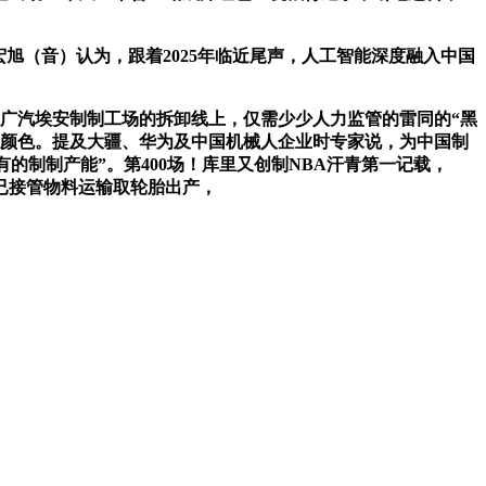
魏宏旭（音）认为，跟着2025年临近尾声，人工智能深度融入中国
广汽埃安制制工场的拆卸线上，仅需少少人力监管的雷同的“黑
涂颜色。提及大疆、华为及中国机械人企业时专家说，为中国制
的制制产能”。第400场！库里又创制NBA汗青第一记载，
已接管物料运输取轮胎出产，