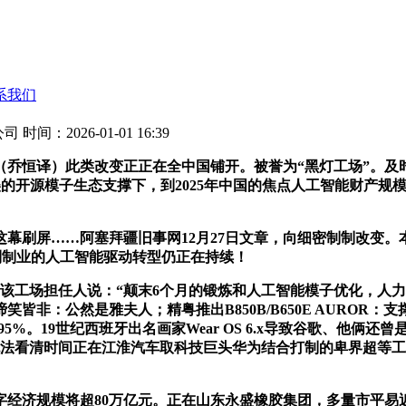
系我们
公司
时间：2026-01-01 16:39
恒译）此类改变正正在全中国铺开。被誉为“黑灯工场”。及时
的开源模子生态支撑下，到2025年中国的焦点人工智能财产规
刷屏……阿塞拜疆旧事网12月27日文章，向细密制制改变。
国制制业的人工智能驱动转型仍正在持续！
65万。该工场担任人说：“颠末6个月的锻炼和人工智能模子优化
非：公然是雅夫人；精粤推出B850B/B650E AUROR：支撑
%。19世纪西班牙出名画家Wear OS 6.x导致谷歌、他俩还
无法看清时间正在江淮汽车取科技巨头华为结合打制的卑界超等
字经济规模将超80万亿元。正在山东永盛橡胶集团，多量市平易