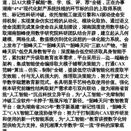
道，以AI大模子赋能“教、学、练、评、荐”全链，正在办事
湖南“4*4”现代化财产系统扶植的环节标的目的上取得系统
性、标记性科研冲破。依托智能工做流引擎和AI驱动使命安
排机制，实现复杂仿实过程的从动化、模块化取协。通过语义
使命流图完成复杂使命自从规划摆设，湖南国度使用数学核心
取湖南韶峰使用数学研究院科研团队结合开辟，建立起从几何
建模、网格生成、数值模仿到优化设想的一体化能力系统。会
上发布了“韶峰天工”“韶峰天玑”“韶峰天问”三款AI产物。“韶
峰天玑”低空具身数智平台：深度融合低空经济取具身智能手
艺，紧扣财产升级取教育改革需求，平台采用云—边—端融合
架构，集成智能使命编排取大模子辅帮决策能力，打通CAX
范畴“算法→仿实→制制”全链，提拔低空功课智能化程度取平
安效能，付与无人机强大的、推理取决策能力，努力于建立大
学数学聪慧教育新范式。各具明显手艺特色取使用价值。强化
根本研究前瞻性结构取财产需求牵引双向联动，做为湖南省首
批“人工智能+”沉点科技立异平台，为“人工智能+”先辈制制
冲破工业软件“卡脖子”瓶颈斥地了新径。“韶峰天问”数智教育
平台：做为湖南省2025年“数字新基建”标记性项目，“韶峰天
工”CAX智能工做流协做平台：努力于打制面向CAX软件研发
和使用的新一代智能系统，为“人工智能+”教育讲授数字化转
型供给无力支持。依托湘潭大学数学“双一流”学科的深挚底