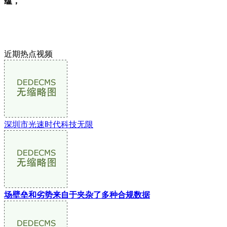
蕴，
近期热点视频
深圳市光速时代科技无限
场壁垒和劣势来自于夹杂了多种合规数据