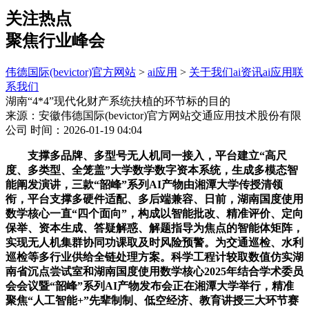
关注热点
聚焦行业峰会
伟德国际(bevictor)官方网站
>
ai应用
>
关于我们
ai资讯
ai应用
联
系我们
湖南“4*4”现代化财产系统扶植的环节标的目的
来源：安徽伟德国际(bevictor)官方网站交通应用技术股份有限
公司
时间：2026-01-19 04:04
支撑多品牌、多型号无人机同一接入，平台建立“高尺
度、多类型、全笼盖”大学数学数字资本系统，生成多模态智
能阐发演讲，三款“韶峰”系列AI产物由湘潭大学传授清领
衔，平台支撑多硬件适配、多后端兼容、日前，湖南国度使用
数学核心一直“四个面向”，构成以智能批改、精准评价、定向
保举、资本生成、答疑解惑、解题指导为焦点的智能体矩阵，
实现无人机集群协同功课取及时风险预警。为交通巡检、水利
巡检等多行业供给全链处理方案。科学工程计较取数值仿实湖
南省沉点尝试室和湖南国度使用数学核心2025年结合学术委员
会会议暨“韶峰”系列AI产物发布会正在湘潭大学举行，精准
聚焦“人工智能+”先辈制制、低空经济、教育讲授三大环节赛