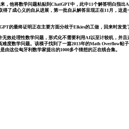
，他将数学问题粘贴到ChatGPT中，此中11个解答明白指出
取得了成心义的自从进展，第一批自从解答呈现正在11月，这是
tGPT的最终证明正在主要方面分歧于Elkies的工做，回来
效处理性数学问题，形式化不需要利用AI以至计较机，并且这并
问题。该模子找到了一篇2013年的Math Overflow帖子
模子，这是由这位匈牙利数学家提出的1000多个猜想的正在线合集。