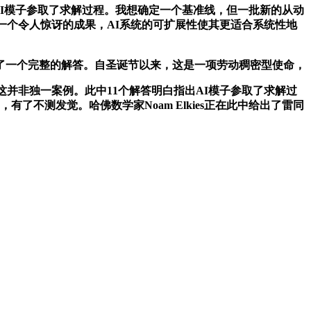
AI模子参取了求解过程。我想确定一个基准线，但一批新的从动
一个令人惊讶的成果，AI系统的可扩展性使其更适合系统性地
时发觉了一个完整的解答。自圣诞节以来，这是一项劳动稠密型使命，
非独一案例。此中11个解答明白指出AI模子参取了求解过
，有了不测发觉。哈佛数学家Noam Elkies正在此中给出了雷同