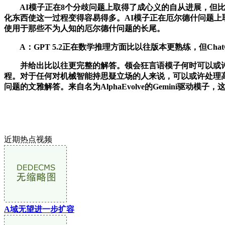
AI模子正在8个分歧问题上取得了成心义的自从进展，但比来
化东西使这一过程变得容易得多。AI模子正在厄尔德什问题上
使用于那些不为人知的厄尔德什问题的长尾。
A：GPT 5.2正在数学推理方面比以往版本更熟练，但Cha
并给出比以往更完整的解答。领会狂言语模子何时可以或许无
程。对于任何对机械智能持思疑立场的人来说，可以或许处理高难度数学
问题的文雅解答。来自名为AlphaEvolve的Gemini驱动
近期热点视频
A域无望进一步扩容