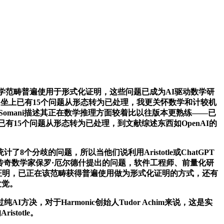
正在数学范畴普遍使用于形式化证明，这些问题已成为AI驱动数学研
网坐上已有15个问题从形态转为已处理，我更关怀数学和计较机
Somani描述其正在数学推理方面较着比以往版本更熟练——已
有15个问题从形态转为已处理，到文献综述东西如OpenAI的
8个分歧的问题，所以当他们说利用Aristotle或ChatGPT
处理了传奇数学家保罗·厄尔德什提出的问题，软件工程师、前量化研
的数学证明，已正在该范畴获得普遍使用做为形式化证明的方式，还有
发觉。
对于Harmonic创始人Tudor Achim来说，这是实
totle。