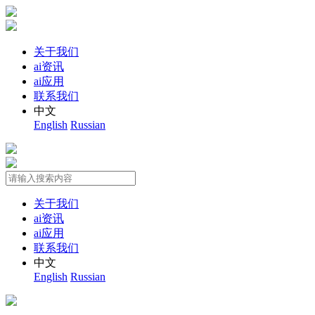
关于我们
ai资讯
ai应用
联系我们
中文
English
Russian
关于我们
ai资讯
ai应用
联系我们
中文
English
Russian