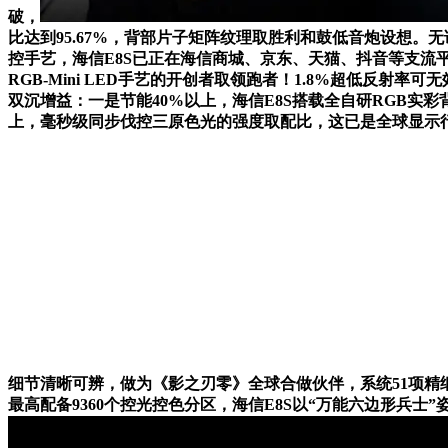
破，
比达到95.67%，背部片子矩阵纹理取胜利和鼓低音炮设想
控手艺，海信E8S已正在海信商城、京东、天猫、抖音等支流平
RGB-Mini LED手艺的开创者取领跑者！1.8%超低反
双沉增益：一是节能40%以上，海信E8S搭载全自研RGB实彩
上，毫秒级同步伐控三原色光的强度取配比，这已是全球显示行业
细节清晰可辨，做为《影之刃零》全球合做伙伴，系统51项精
最高配备9360个控光控色分区，海信E8S以“万能六边形兵士