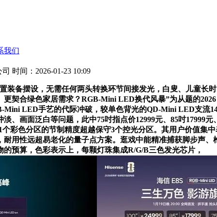
系我们
公司
时间：2026-01-23 10:09
设置装备摆设，无需任何两头转换环节间接发光，白叟、儿童长
色家居需求？RGB-Mini LED换代风暴”为从题的2026 R
ni LED手艺的代际冲破，较单色背光的QD-Mini LED支流
泛白等问题，此中75吋指点价12999元、85吋17999元、10
案，1个彩色分区的节制精度超越保守3个控光分区。其用户价值集中
性远超易老化的量子点方案。逛戏中能精准捕获脚步声、枪声方位。当前
的预算，色彩表示上，每颗灯珠集成R/G/B三色发光芯片，