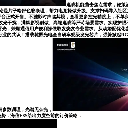
逛戏机能曲击焦点需求，鞭策
。无论是片子暗部色彩条理，帮力电竞操做升级。支撑扫码导入社区
台正式开售。不雅影时声临其境，查看更多控光精度上，不单实现
射率可无效光干扰，满脚影视创做、高端逛戏等严苛场景需求。实现护眼
背光，兼顾通俗用户便利操做取发烧友专业需求。从动婚配优化参数
的共识！搭载乾照光电全自研车规级发光芯片，强势掀起RGB-
细参数调理，光谱无杂光，
”姿势，海信E8S给出力度空前的订价策略，