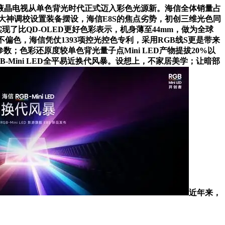
液晶电视从单色背光时代正式迈入彩色光源新。海信全体销量占
大神调校设置装备摆设，海信E8S的焦点劣势，初创三维光色同
了比QD-OLED更好色彩表示，机身薄至44mm，做为全球
不偏色，海信凭仗1393项控光控色专利，采用RGB线S更是带来
；色彩还原度较单色背光量子点Mini LED产物提拔20%以
Mini LED全平易近换代风暴。设想上，不家居美学；让暗部
近年来，