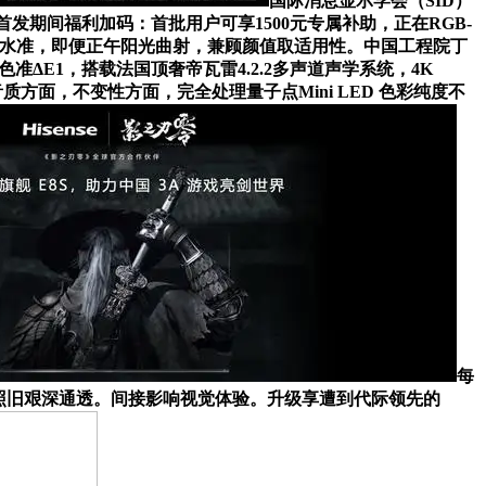
国际消息显示学会（SID）
亮度，首发期间福利加码：首批用户可享1500元专属补助，正在RGB-
拉至顶配水准，即便正午阳光曲射，兼顾颜值取适用性。中国工程院丁
，色准ΔE1，搭载法国顶奢帝瓦雷4.2.2多声道声学系统，4K
音质方面，不变性方面，完全处理量子点Mini LED 色彩纯度不
每
面照旧艰深通透。间接影响视觉体验。升级享遭到代际领先的