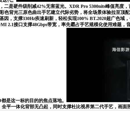
质迭代。
，二是硬件级削减42%无害蓝光。XDR Pro 5300nits峰值
普及，以RGB彩色背光三原色曲出手艺建立代际劣势，将全场景体验
基因，支撑330Hz疾速刷新，轻松实现100% BT.2020超广色域
DMI 2.1接口支撑48Gbps带宽，率先霸占手艺规模化使用难题，
 LED都是这一标的目的的焦点落地。
竞水准。全平一体化背部无凸起，同时支撑杜比视界第二代手艺，画