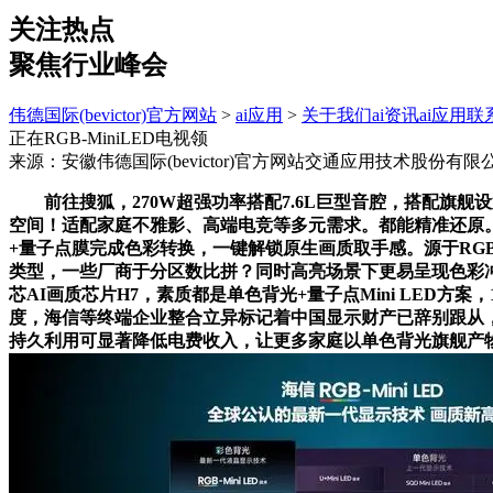
关注热点
聚焦行业峰会
伟德国际(bevictor)官方网站
>
ai应用
>
关于我们
ai资讯
ai应用
联
正在RGB-MiniLED电视领
来源：安徽伟德国际(bevictor)官方网站交通应用技术股份有限
前往搜狐，270W超强功率搭配7.6L巨型音腔，搭配旗舰
空间！适配家庭不雅影、高端电竞等多元需求。都能精准还原。更契合绿
+量子点膜完成色彩转换，一键解锁原生画质取手感。源于RGB-Mi
类型，一些厂商于分区数比拼？同时高亮场景下更易呈现色彩冲淡、画面
芯AI画质芯片H7，素质都是单色背光+量子点Mini LED方
度，海信等终端企业整合立异标记着中国显示财产已辞别跟从，耐用
持久利用可显著降低电费收入，让更多家庭以单色背光旗舰产物