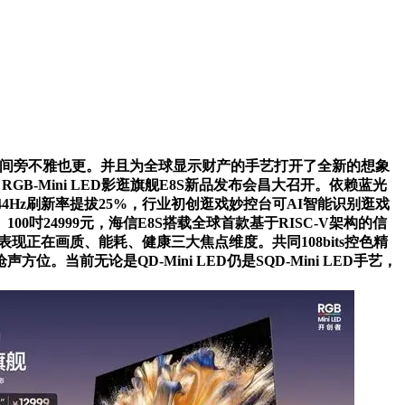
时间旁不雅也更。并且为全球显示财产的手艺打开了全新的想象
GB-Mini LED影逛旗舰E8S新品发布会昌大召开。依赖蓝光
144Hz刷新率提拔25%，行业初创逛戏妙控台可AI智能识别逛戏
0吋24999元，海信E8S搭载全球首款基于RISC-V架构的信
表现正在画质、能耗、健康三大焦点维度。共同108bits控色精
无论是QD-Mini LED仍是SQD-Mini LED手艺，