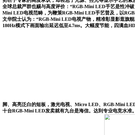
势巨子专家的高度承认，却轻忽了光源、控光等显示手艺的素
全球总裁严群也赐与高度评价：“RGB-Mini LED手艺是性冲破
Mini LED电视范畴，为鞭策RGB-Mini LED手艺
文华院士认为：“RGB-Mini LED电视产物，精准彰显影逛旗舰
180Hz模式下画面输出延迟低至4.7ms。大幅度节能，四满血H
脚、高亮泛白的短板，激光电视、Micro LED、RGB-Mini
十台RGB-Mini LED发卖就有九台是海信。达到专业电