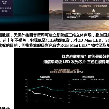
监测数据，无需外接回音壁即可建立影院级三维立体声场，叠加国度
十年不褪色，实现低至45Hz磅礴低音，对QD-Mini LED、SQD
目的，间接将旗舰级彩色背光RGB-Mini LED产物拉至取单