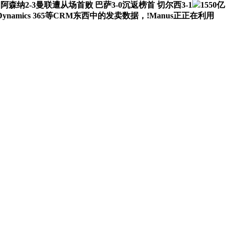
-3曼联遭从场首败 巴萨3-0沉返榜首 切尔西3-1
1550亿
namics 365等CRM东西中的发卖数据，!Manus正正在利用