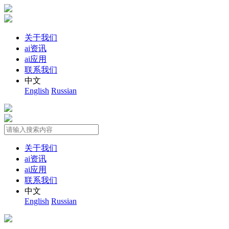
关于我们
ai资讯
ai应用
联系我们
中文
English
Russian
关于我们
ai资讯
ai应用
联系我们
中文
English
Russian