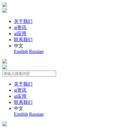
关于我们
ai资讯
ai应用
联系我们
中文
English
Russian
关于我们
ai资讯
ai应用
联系我们
中文
English
Russian