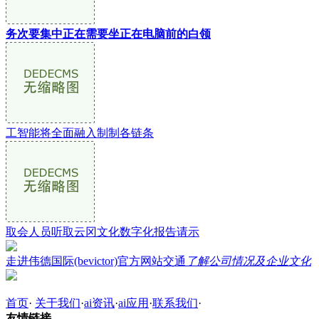
务次要集中正在需要坐正在电脑前的白领
工智能将全面融入制制各链条
取会人员听取云冈文化数字化报告请示
走进伟德国际(bevictor)官方网站交通
了解公司情况及企业文化
首页
·
关于我们
·
ai资讯
·
ai应用
·
联系我们
·
友情链接