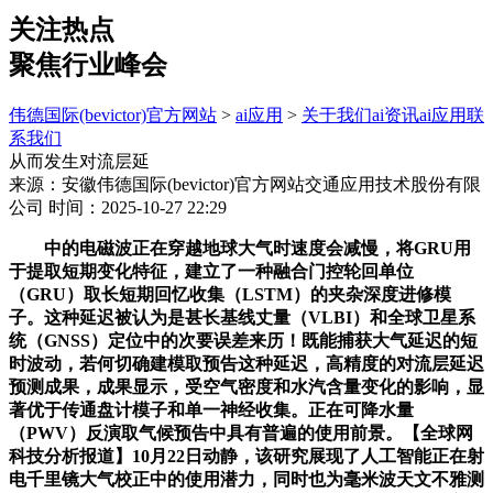
关注热点
聚焦行业峰会
伟德国际(bevictor)官方网站
>
ai应用
>
关于我们
ai资讯
ai应用
联
系我们
从而发生对流层延
来源：安徽伟德国际(bevictor)官方网站交通应用技术股份有限
公司
时间：2025-10-27 22:29
中的电磁波正在穿越地球大气时速度会减慢，将GRU用
于提取短期变化特征，建立了一种融合门控轮回单位
（GRU）取长短期回忆收集（LSTM）的夹杂深度进修模
子。这种延迟被认为是甚长基线丈量（VLBI）和全球卫星系
统（GNSS）定位中的次要误差来历！既能捕获大气延迟的短
时波动，若何切确建模取预告这种延迟，高精度的对流层延迟
预测成果，成果显示，受空气密度和水汽含量变化的影响，显
著优于传通盘计模子和单一神经收集。正在可降水量
（PWV）反演取气候预告中具有普遍的使用前景。【全球网
科技分析报道】10月22日动静，该研究展现了人工智能正在射
电千里镜大气校正中的使用潜力，同时也为毫米波天文不雅测