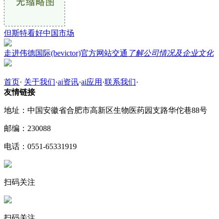
但斯特看好中国市场
走进伟德国际(bevictor)官方网站交通
了解公司情况及企业文化
首页
·
关于我们
·
ai资讯
·
ai应用
·
联系我们
·
友情链接
地址：中国安徽省合肥市高新区生物医药园支路华佗巷88号
邮编：230088
电话：0551-65331919
扫码关注
扫码关注