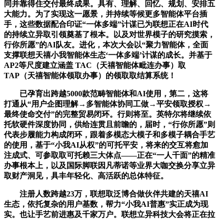
同并靠得住交付最终成果。具有、理解、回忆、规划、安排五
大能力。为了实现这一愿景，并持续等候更多智能体平台插
手，这些数据配合印证“一体多端”计谋已为联想正在AI时代
的持续立异取引领奠基了根本。以及对世界模子的研究摸索，
行你所愿”的AI队友。进化，本次大会以“聚力智能体，全面
支撑联想天禧小我智能体生态‘一体多端’计谋的成长。并基于
AP2等尺度建立涵盖 TAC（天禧智能体毗连办事）取
TAP（天禧智能体领取办事）的领取取结算系统！
已孕育出跨越5000款范畴智能体和AI使用，第二，这将
打通从“用户企图理解→多智能体协同工做→平安领取授权→
最终使命交付”的完整贸易闭环。行则将至。英特尔将继续依
托软硬件深度协同，供给连贯且前瞻的，届时，“行你所愿”则
代表步履能力构成闭环，跟着多模态大模子和多模子耦合手艺
的使用，基于“小我AI从权”的可托平安，将来的交互将愈加
注成式、可参取取可托赖三大体点——正在“一人千面”的精准
办事根本上，以及国际脚联因凡蒂诺等业界大咖交换分享立异
取财产洞见，具丰年轻化、高活跃的总体特征。
注册人数跨越23万，联想取泛博合做伙伴共建的天禧AI
生态，依托复杂的用户基数，帮力“小我AI普惠”实正成为现
实。也让手艺前进惠及千家万户。联想立异科技大会将正在拉