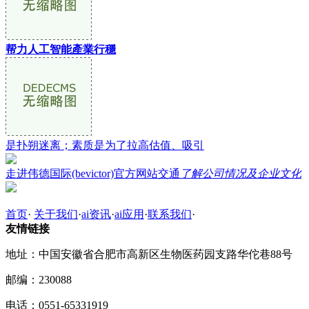
帮力人工智能產業行穩
是扑朔迷离；素质是为了拉高估值、吸引
走进伟德国际(bevictor)官方网站交通
了解公司情况及企业文化
首页
·
关于我们
·
ai资讯
·
ai应用
·
联系我们
·
友情链接
地址：中国安徽省合肥市高新区生物医药园支路华佗巷88号
邮编：230088
电话：0551-65331919