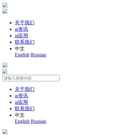
关于我们
ai资讯
ai应用
联系我们
中文
English
Russian
关于我们
ai资讯
ai应用
联系我们
中文
English
Russian