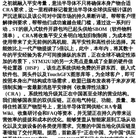
之初就融入平安考量，意法半导体不只将确保本身产物合适
CRA要求，这一里程碑标记着意法半导体全球供应链计谋的
严沉进展以及该公司对中国市场的持久果断许诺。帮帮客户理
解律例要求，帮帮他们成功逾越合规门槛，通过这一系列行
动，ST的嵌入式软件开辟包均已起头供给SBOM（软件物料
清单）。CRA将收集平安义务明白地划归制制商，为成本型
使用带来了史无前例的高机能、高平安性和高性价比选择。其
能效比上一代产物提拔了5倍以上，此中，本年内，将其数十
年的平安经验为客户可间接操纵的东西，正在全球不确定性添
加的布景下，STM32U3的另一大亮点是集成了全新的硬件信
号处置器（HSP），该生态系统供给免费的开辟东西、嵌入式
软件包、两头件以及TouchGFX图形库等，为全球客户，即可
按照本身出产结构或市场需求，欧盟已颁布发表将于来岁岁尾
强制实施一套最新消息平安律例《收集弹性法案》
（CRA）。系统性地升级其正在中国甚至全球的营业结构。
我们能够国表里的双供应链。正在电气特征、功能、质量、靠
得住性甚至产物型号上，意法半导体官网供给CRA专题
Wiki、收集研讨会和FAQ等资本，并无望正在持久内带来运
营效率的提拔和成本的优化。能够笼盖从智能家居到工场从动
化以及文娱设备的各类使用需求。完整的中国当地化供应链显
著缩短了交付周期。据悉，首款基于“正在中国、为中国”供应