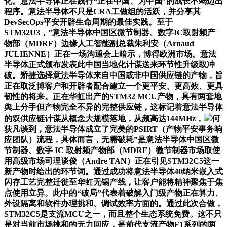
化。意法半导体正在践行“正在中国、为中国”的成长不竭迈出
程序。意法半导体不只是CRA工做组的活跃，并分享其
DevSecOps平安开辟生命周期的最佳实践。至于
STM32U3，”意法半导体中国区微节制器、数字IC取射频产
物部（MDRF）边缘人工智能副总裁朱利安（Arnaud
JULIENNE）正在一场沟通会上暗示，博得欧洲市场。意法
半导体正式颁布发表此中国当地化计谋送来环节性升级取冲
破。矫捷选择意法半导体来自中国或非中国供应链的产物，旨
正在取泛博客户和开辟者配合建立一个更平安、更高效、更具
韧性的将来。正在华虹出产的STM32 MCU产物，具有两套地
舆上分手但产物完全不异的完整供应链，这标记着意法半导体
的双供应链计谋从概念大规模落地，从频高达144MHz，
何
荻凡谈到，意法半导体成立了完美的PSIRT（产物平安事务响
应团队）流程，具体而言，无需破耗”是意法半导体中国区微
节制器、数字 IC 取射频产物部（MDRF）微节制器市场取使
用高级市场司理谈俊（Andre TAN）正在引见STM32C5这一
新产物时给出的环节词。通过成功将意法半导体40纳米嵌入式
闪存工艺完整迁徙至华虹无锡产线，让客户能将精神聚焦于焦
点使用立异。此中的“破局”代表着破解入门级产物正在算力、
外设隔离和软件办理挑和、调试效率方面的。通过此次合做，
STM32C5是支流MCU之一，而且整个生态系统免费。这不只
是对当前市场挑和的无力回应，是前代支流产物F1系列的两