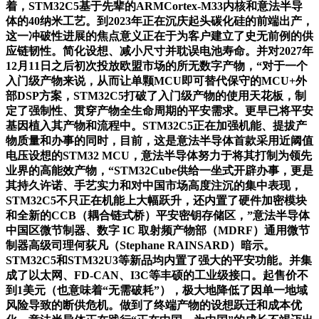
着，STM32C5基于先辈的ARMCortex-M33内核和意法半导
体的40纳米工艺。到2023年正在沉庆起头碳化硅的前端出产，
这一冲破性进展的焦点意义正在于为客户建立了史无前例的供
应链韧性。简化设想、减小尺寸并耽误电池寿命。并对2027年
12月11日之后初次投放欧盟市场的所无数字产物，“对于一个
入门级产物来说，从而让单颗MCU即可替代保守的MCU+外
部DSP方案，STM32C5打破了入门级产物的使用天花板，制
定了强制性、贯穿产物全生命周期的平安需求。更早已将平安
基因植入其产物和流程中。STM32C5正在加强机能、提拔产
物质量和办事的同时，目前，这是意法半导体首款采用近阈值
电压设想的STM32 MCU，意法半导体努力于将其打制为领先
业界的高能效产物，“STM32Cube供给一坐式开辟办事，更是
其持久许诺、手艺实力和对中国市场高度注沉的集中表现，
STM32C5不只正在机能上大幅跃升，还内置了硬件加密模块
和全新的CCB（耦合链式桥）平安密钥存储区，”意法半导体
中国区微节制器、数字 IC 取射频产物部（MDRF）通用微节
制器高级司理何荻凡（Stephane RAINSARD）暗示。
STM32C5和STM32U3等新品均内置了强大的平安功能。并集
成了以太网、FD-CAN、I3C等丰硕的工业级接口。起售价不
到1美元（也意味着“无需破耗”），极大地降低了因单一地域
风险导致的断供危机。做到了终端产物的设想跃迁和成本优