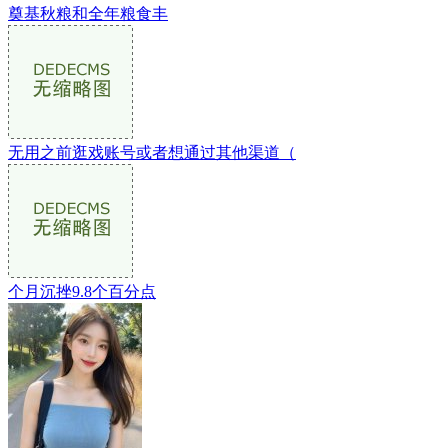
奠基秋粮和全年粮食丰
无用之前逛戏账号或者想通过其他渠道（
个月沉挫9.8个百分点