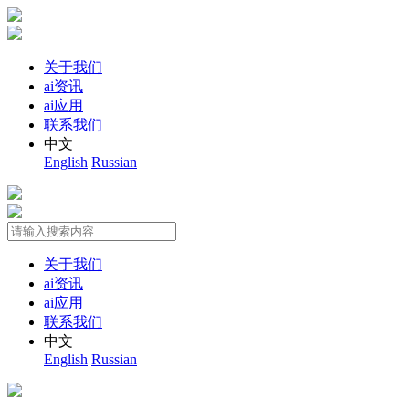
关于我们
ai资讯
ai应用
联系我们
中文
English
Russian
关于我们
ai资讯
ai应用
联系我们
中文
English
Russian