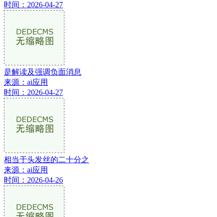
时间：2026-04-27
是解读及强调负面消息
来源：ai应用
时间：2026-04-27
相当于头发丝的二十分之
来源：ai应用
时间：2026-04-26