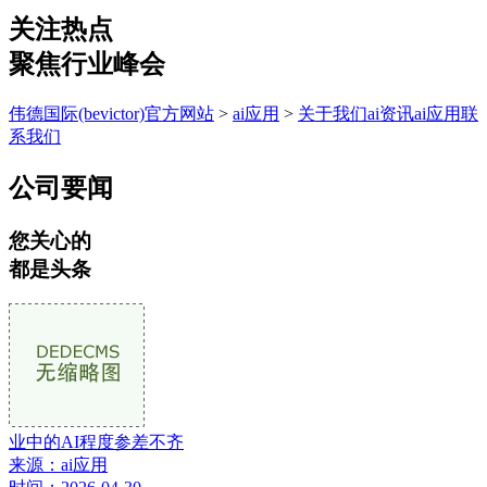
关注热点
聚焦行业峰会
伟德国际(bevictor)官方网站
>
ai应用
>
关于我们
ai资讯
ai应用
联
系我们
公司要闻
您关心的
都是头条
业中的AI程度参差不齐
来源：ai应用