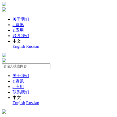
关于我们
ai资讯
ai应用
联系我们
中文
English
Russian
关于我们
ai资讯
ai应用
联系我们
中文
English
Russian