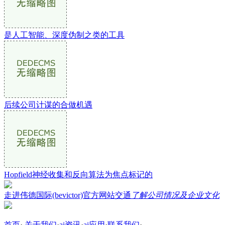
是人工智能、深度伪制之类的工具
后续公司计谋的合做机遇
Hopfield神经收集和反向算法为焦点标记的
走进伟德国际(bevictor)官方网站交通
了解公司情况及企业文化
首页
·
关于我们
·
ai资讯
·
ai应用
·
联系我们
·