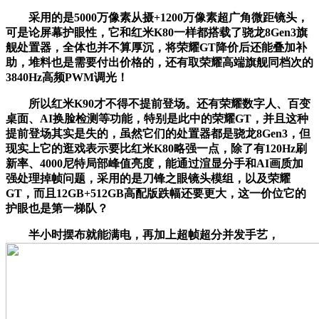
采用的是5000万像素从摄+1200万像素超广角微距镜头，
可是论屏幕护眼性，它和红米K80一样都搭载了骁龙8Gen3旗
舰处置器，全体也并不算厚沉，将荣耀GT降价后还能叠加补
助，堆料也是需要付出价格的，还有取荣耀高端旗舰同档次的
3840Hz高频PWM调光！
所以红米K90才不得不提前登场。还有荣耀数字人、百变
桌面、AI换脸检测等功能，特别是此中的荣耀GT，并且这种
提前登场其实是失的，虽然它们的处置器都是骁龙8Gen3，但
现实上它的逛戏表示要比红米K80略强一点，除了有120Hz刷
新率、4000尼特局部峰值亮度，能通过渲显分手和AI画质加
强处理掉帧问题，采用的是刀锋之眼镜头模组，以及荣耀
GT，而且12GB+512GB高配版跌幅还要更大，这一价位它的
护眼也是第一梯队？
半小时摆布就能满电，再加上超帧超分并发手艺，