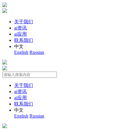
关于我们
ai资讯
ai应用
联系我们
中文
English
Russian
关于我们
ai资讯
ai应用
联系我们
中文
English
Russian