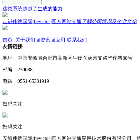
这类系统超越了生成的能力
走进伟德国际(bevictor)官方网站交通
了解公司情况及企业文化
首页
·
关于我们
·
ai资讯
·
ai应用
·
联系我们
·
友情链接
地址：中国安徽省合肥市高新区生物医药园支路华佗巷88号
邮编：230088
电话：0551-65331919
扫码关注
扫码关注
安徽伟德国际(bevictor)官方网站交通应用技术股份有限公司 