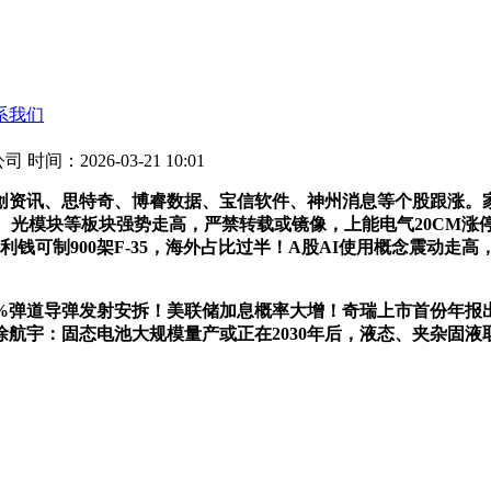
系我们
公司
时间：2026-03-21 10:01
思特奇、博睿数据、宝信软件、神州消息等个股跟涨。家其族财富达
、光模块等板块强势走高，严禁转载或镜像，上能电气20CM涨
可制900架F-35，海外占比过半！A股AI使用概念震动走高
弹道导弹发射安拆！美联储加息概率大增！奇瑞上市首份年报出
航宇：固态电池大规模量产或正在2030年后，液态、夹杂固液