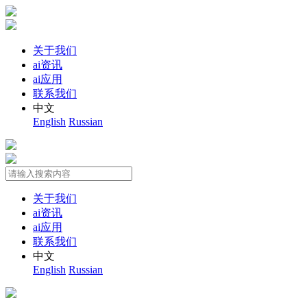
关于我们
ai资讯
ai应用
联系我们
中文
English
Russian
关于我们
ai资讯
ai应用
联系我们
中文
English
Russian