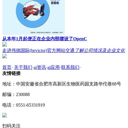
从本年1月起便正在企业内部摆设了OpenC
走进伟德国际(bevictor)官方网站交通
了解公司情况及企业文化
首页
·
关于我们
·
ai资讯
·
ai应用
·
联系我们
·
友情链接
地址：中国安徽省合肥市高新区生物医药园支路华佗巷88号
邮编：230088
电话：0551-65331919
扫码关注