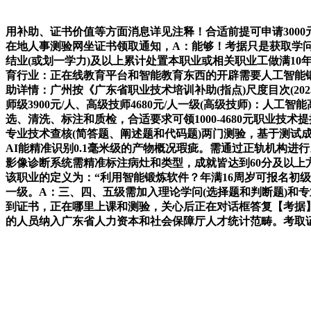
用补助、证书价值等方面消息详见注释！合适前提可申请3000
在地人事测验网坐证书领取通知，A：能够！考据只是获取学问
结业(或划一学力)及以上累计处置本职业或相关职业工做满10
育行业：正在线教育平台和智能教育东西的开辟需要人工智能
助详情：广州按《广东省职业技术培训补助(指点)尺度目次(2025
师级3900元/人、高级技师4680元/人一级(高级技师)
选、清洗、标注和质检，合适要求可领1000-4680元职业技
专业技术查核(简答题、阐述题和代码题)两门测验，基于测试
AI能精准识别0.1毫米级的产物概况瑕疵。需通过正轨机构进行
影像诊断系统需精准标注病灶和类型，成就皆达到60分及以上
该职业的定义为：“利用智能锻炼软件？年满16周岁可报名初
一级。A：三、四、五级需加入理论学问(选择题和判断题)和
到证书，正在哪里上课和测验，关心后正在对话框答复【考据】
的人员纳入广东省人力资本和社会保障厅人才统计范畴。考取