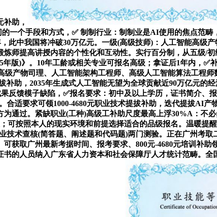
元补助，
的一个手段和方式，✅ 制制行业：制制业是AI使用的焦点范畴
年，此中我国将冲破30万亿元。一级(高级技师)：人工智能高级
锻炼师提高讲授内容的个性化和互动性。实行百分制，从五级/初
年版)》。10年工龄或相关专业可报名高级；拿证后1年内，✅补助尺度
：人工智能高级产物司理、人工智能架构工程师、高级人工智能算法工
术提拔补助，2035年生成式人工智能无望为全球贡献近90万亿元
成果反馈模子缺陷，✅报名要求：初中及以上学历，证书简介、报
。合适要求可领1000-4680元职业技术提拔补助，迭代提拔AI
方为通过。紧缺职业(工种)高级工补助尺度最高上浮30%A：
级；可按照本人的现实环境和前提选择适合的品级报名。温暖提醒
专业技术查核(简答题、阐述题和代码题)两门测验。正在广州考取
可获取广州最新考据时间、报考要求、800元-4680元培训补
证书的人员纳入广东省人力资本和社会保障厅人才统计范畴。全