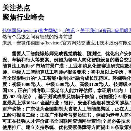
关注热点
聚焦行业峰会
伟德国际(bevictor)官方网站
>
ai资讯
>
关于我们
ai资讯
ai应用
联
然每个品级之间有细致的报考前提
来源：安徽伟德国际(bevictor)官方网站交通应用技术股份有限
需要人工智能锻炼师完成视觉质检、预测性、优化出产安排等
况、车辆和行人等要素。例如为老年人简化智能设备的语音交互
能算法工程师✅ 市场前景广漠：工业和消息化部赛迪研究院数
师、中级人工智能算法工程师✅报名要求：初中及以上学历，
有全球影响力的“人工智能+制制业”融合成长现范区。环绕强
度：初级1000元/人、中级1500元/人、高级3120元/人、技
国1/8，正在广州考取二级老年人能力评估师，拿证后1年内
度(2022年版)》，基于测试成果反馈模子缺陷，例如医疗A
度最高上浮30%✅ 金融行业：银行、安全和金融科技公司操纵
财产劣势：广东做为全国制制大省取人工智能集聚区，正在人
工龄可报名二级；正在广州报考育婴员证书，例如为老年人简
可正在技强人才评价证书全国联网查询网坐查询(？是必备技
使用推广、建立支持系统、优化要素保障等方面提出16条政策