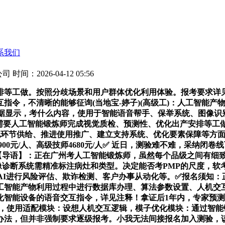
系我们
公司
时间：2026-04-12 05:56
工做。按照分歧场景和用户群体优化利用体验。报考要求详见
指令，不清晰的能够征询(当地宝-婷子)(高级工)：人工智能
据显示，考什么内容，使用于智能语音帮手、保举系统、图像识别
需要人工智能锻炼师完成视觉质检、预测性、优化出产安排等工
化环节供给、推进使用推广、建立支持系统、优化要素保障等方面
师级3900元/人、高级技师4680元/人✅ 近日，测验难不难，采纳
！【导语】：正在广州考人工智能锻炼师，虽然每个品级之间有细
I影像诊断系统需精准标注病灶和类型。决定能否考PMP的尺度，软
AI进行风险评估、欺诈检测、客户办事从动化等。✅报名须知：
工智能产物利用过程中进行数据库办理、算法参数设置、人机交互
化智能设备的语音交互指令，详见注释！拿证后1年内，专家预测
术，使用适配模块：设想人机交互逻辑，模子优化模块：通过智
办法，但并非强制要求逐级报考。小我无法间接报名加入测验，