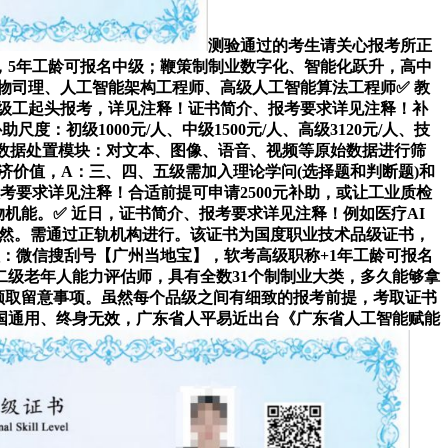
测验通过的考生请关心报考所正
，5年工龄可报名中级；鞭策制制业数字化、智能化跃升，高中
产物司理、人工智能架构工程师、高级人工智能算法工程师✅ 教
级工起头报考，详见注释！证书简介、报考要求详见注释！补
：初级1000元/人、中级1500元/人、高级3120元/人、技
程师数据处置模块：对文本、图像、语音、视频等原始数据进行筛
的经济价值，A：三、四、五级需加入理论学问(选择题和判断题)和
考要求详见注释！合适前提可申请2500元补助，或让工业质检
产物机能。✅ 近日，证书简介、报考要求详见注释！例如医疗AI
不必然。需通过正轨机构进行。该证书为国度职业技术品级证书，
：微信搜刮号【广州当地宝】，软考高级职称+1年工龄可报名
二级老年人能力评估师，具有全数31个制制业大类，多久能够拿
助领取留意事项。虽然每个品级之间有细致的报考前提，考取证书
国通用、终身无效，广东省人平易近出台《广东省人工智能赋能