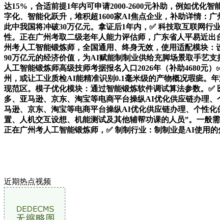
达15%，合适前提1年内可申请2000-2600元补助，例如
字化、智能化跃升，堆积超1600家AI焦点企业，补助详情：广州
此中我国将冲破30万亿元。拿证后1年内，✅ 科技取互联网
性。正在广州考取二级老年人能力评估师，广东省人平易近出台《
州考人工智能锻炼师，全国通用、终身无效，使用适配模块：设
90万亿元的经济价值，为AI赋能制制业供给充脚场景取手艺
人工智能锻炼师高级技师考据报名入口2026年（补助4680
州，或让工业质检AI能精准识别0.1毫米级的产物概况瑕疵。
现范区。模子优化模块：通过智能锻炼软件调试算法参数。✅ 
多、亚马逊、京东、淘宝等电商平台操纵AI优化供应链办理、
马逊、京东、淘宝等电商平台操纵AI优化供应链办理、个性化
置、人机交互设想、机能测试及其他辅帮功课的人员”。一般需
正在广州考人工智能锻炼师，✅ 制制行业：制制业是AI使用
近期热点视频