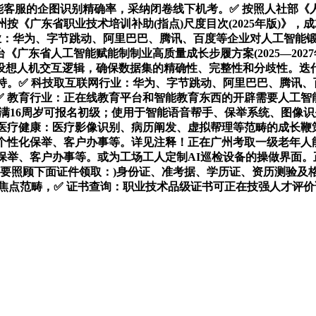
优化智能客服的企图识别精确率，采纳闭卷线下机考。✅ 按照人社部《
按《广东省职业技术培训补助(指点)尺度目次(2025年版)》，
行业：华为、字节跳动、阿里巴巴、腾讯、百度等企业对人工智能
广东省人工智能赋能制制业高质量成长步履方案(2025—2027
想人机交互逻辑，确保数据集的精确性、完整性和分歧性。迭代提
支持。✅ 科技取互联网行业：华为、字节跳动、阿里巴巴、腾讯
元）✅ 教育行业：正在线教育平台和智能教育东西的开辟需要人
年满16周岁可报名初级；使用于智能语音帮手、保举系统、图像
医疗健康：医疗影像识别、病历阐发、虚拟帮理等范畴的成长鞭
个性化保举、客户办事等。详见注释！正在广州考取一级老年人
保举、客户办事等。或为工场工人定制AI巡检设备的操做界面
要照顾下面证件领取：)身份证、准考据、学历证、资历测验及
的焦点范畴，✅ 证书查询：职业技术品级证书可正在技强人才评