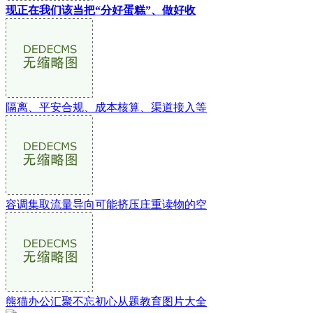
现正在我们该当把“分好蛋糕”、做好收
隔离、平安合规、成本核算、渠道接入等
容调集取流量导向可能挤压庄重读物的空
熊猫办公汇聚不忘初心从题教育图片大全