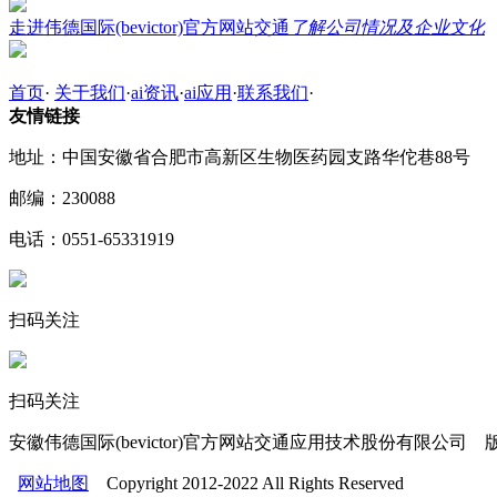
走进伟德国际(bevictor)官方网站交通
了解公司情况及企业文化
首页
·
关于我们
·
ai资讯
·
ai应用
·
联系我们
·
友情链接
地址：中国安徽省合肥市高新区生物医药园支路华佗巷88号
邮编：230088
电话：0551-65331919
扫码关注
扫码关注
安徽伟德国际(bevictor)官方网站交通应用技术股份有限公司 
网站地图
Copyright 2012-2022 All Rights Reserved