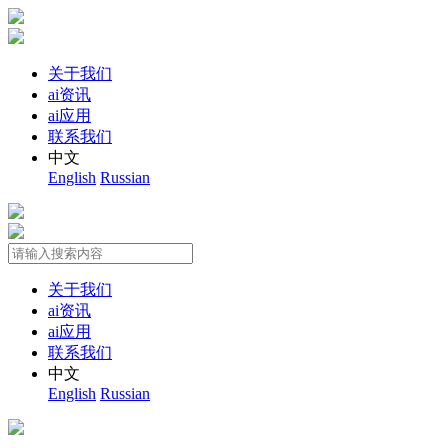
关于我们
ai资讯
ai应用
联系我们
中文
English
Russian
关于我们
ai资讯
ai应用
联系我们
中文
English
Russian