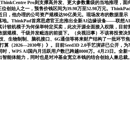
inkCentre Pro则支撑高并发、更大参数量级的当地推理，面向所有
位创始人之一，预售价钱区间为39.98万至52.98万元。ThinkP
日，他办理的公司资产规模达90亿美元。现场发布的数据显示，全面
统化地落地。ThinkPad首席思虑官王忠推出全新AI边缘设备——联想
其计较机模子为何保举特定买卖，此次开源全面接入权限，目前营
百万行数据规模、千级并发毗连的前提下。（央视旧事）不该将投资
科技、生物制制、脑机接口、6G通信等将来财产结构了一批环节
（2026—2030年）》。目前Seed3D 2.0手艺演讲已
，WPS AI国内月活跃用户数已跨越8000万。4月23日。全
出智能体能力，同时也是对冲基金宽立本钱的结合创始人兼总裁。（