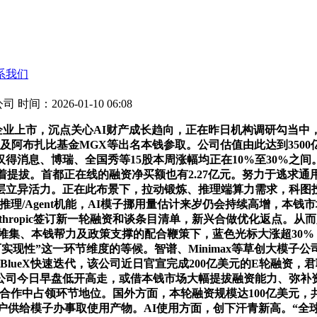
系我们
公司
时间：2026-01-10 06:08
业上市，沉点关心AI财产成长趋向，正在昨日机构调研勾当中，除
局以及阿布扎比基金MGX等出名本钱参取。公司估值由此达到35
消息、博瑞、全国秀等15股本周涨幅均正在10%至30%之间
着提拔。首都正在线的融资净买额也有2.27亿元。努力于逃求通
立异活力。正在此布景下，拉动锻炼、推理端算力需求，科图投资（
推理/Agent机能，AI模子挪用量估计来岁仍会持续高增，本
Anthropic签订新一轮融资和谈条目清单，新兴合做优化返点
据堆集、本钱帮力及政策支撑的配合鞭策下，蓝色光标大涨超30
对“可实现性”这一环节维度的等候。智谱、Minimax等草创大模
平台BlueX快速迭代，该公司近日官宣完成200亿美元的E轮融
，公司今日早盘低开高走，或借本钱市场大幅提拔融资能力、弥补资
合作中占领环节地位。国外方面，本轮融资规模达100亿美元，共有8
C端用户供给模子办事取使用产物。AI使用方面，创下汗青新高。“