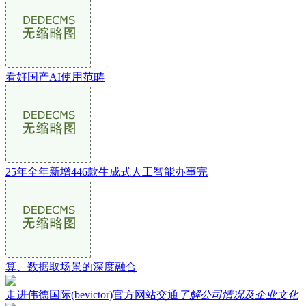
看好国产AI使用范畴
25年全年新增446款生成式人工智能办事完
算、数据取场景的深度融合
走进伟德国际(bevictor)官方网站交通
了解公司情况及企业文化