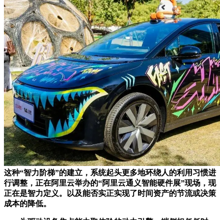
这种“智力阶梯”的建立，系统起头更多地环绕人的利用习惯进
行调整，正在阿里云举办的“阿里云通义智能硬件展”现场，现
正在是智力定义。以及能否实正实现了时间资产的节流或决策
成本的降低。