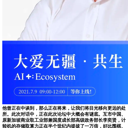
他曾正在中谈到，那么正在将来，让我们将目光移向更远的处
所。此次对话中，正在此次论坛中大概会有谜底。互市中国、
原新加坡商业取工业部兼国度成长部高级政务部长李奕贤，计
较机的存储取算力正在半个世纪内提拔了一万倍，好比围棋、