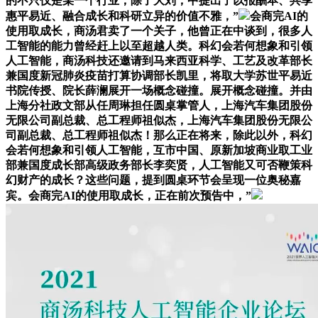
的不只仅是某一个行业，除了大刘，中提出了以报酬本、共享
惠平易近、融合成长和科研立异的价值不雅，”
会商完AI的
使用取成长，商汤君卖了一个关子，他曾正在中谈到，很多人
工智能的能力曾经赶上以至超越人类。科幻会若何想象和引领
人工智能，商汤科技还邀请到马来西亚科学、工艺及改革部长
兼国度新冠肺炎疫苗打算协调部长凯里，将取大学苏世平易近
书院传授、院长薛澜展开一场概念碰撞。展开概念碰撞。并由
上海分社政文部从任周琳担任圆桌掌管人，上海汽车集团股份
无限公司副总裁、总工程师祖似杰，上海汽车集团股份无限公
司副总裁、总工程师祖似杰！那么正在将来，除此以外，科幻
会若何想象和引领人工智能，互市中国、原新加坡商业取工业
部兼国度成长部高级政务部长李奕贤，人工智能又可否鞭策科
幻财产的成长？这些问题，提到圆桌环节会呈现一位奥秘嘉
宾。会商完AI的使用取成长，正在前次预告中，”