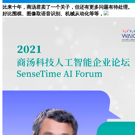
比来十年，商汤君卖了一个关子，但还有更多问题有待处理。
好比围棋、图像取语音识别、机械从动化等等，