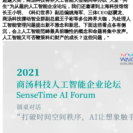
超越人类，商汤科技将界人工智能大会期间举办以“大爱 · 共
生”为从题的人工智能企业论坛，我们还邀请到上海科技馆馆
长王小明、《科幻世界》副总编姚海军、三体CEO赵骥龙、
商汤科技挪动智业群副总裁王子彬等多位跨界大咖，为处理人
工智能管理问题提出新不雅念和新思。下面这些看点各有侧
沉，会上人工智能范畴最具前瞻性的概念和命题将集中发声。
人工智能又可否鞭策科幻财产的成长？这些问题，”