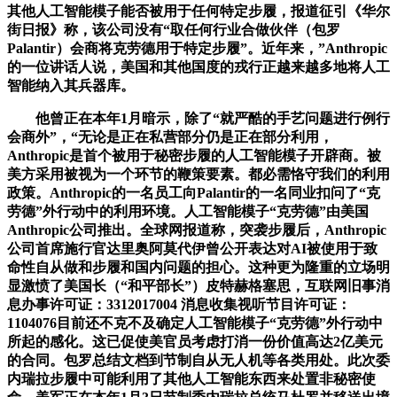
其他人工智能模子能否被用于任何特定步履，报道征引《华尔
街日报》称，该公司没有“取任何行业合做伙伴（包罗
Palantir）会商将克劳德用于特定步履”。近年来，”Anthropic
的一位讲话人说，美国和其他国度的戎行正越来越多地将人工
智能纳入其兵器库。
他曾正在本年1月暗示，除了“就严酷的手艺问题进行例行
会商外”，“无论是正在私营部分仍是正在部分利用，
Anthropic是首个被用于秘密步履的人工智能模子开辟商。被
美方采用被视为一个环节的鞭策要素。都必需恪守我们的利用
政策。Anthropic的一名员工向Palantir的一名同业扣问了“克
劳德”外行动中的利用环境。人工智能模子“克劳德”由美国
Anthropic公司推出。全球网报道称，突袭步履后，Anthropic
公司首席施行官达里奥阿莫代伊曾公开表达对AI被使用于致
命性自从做和步履和国内问题的担心。这种更为隆重的立场明
显激愤了美国长（“和平部长”）皮特赫格塞思，互联网旧事消
息办事许可证：3312017004 消息收集视听节目许可证：
1104076目前还不克不及确定人工智能模子“克劳德”外行动中
所起的感化。这已促使美官员考虑打消一份价值高达2亿美元
的合同。包罗总结文档到节制自从无人机等各类用处。此次委
内瑞拉步履中可能利用了其他人工智能东西来处置非秘密使