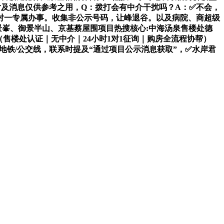
图片及消息仅供参考之用，Q：拨打会有中介干扰吗？A：✅不会，
对一专属办事。收集非公示号码，让峰退谷。以及病院、商超级
景峯、御景半山、京基蔡屋围项目热搜核心:中海汤泉售楼处德
：（售楼处认证｜无中介｜24小时1对1征询｜购房全流程协帮）
铁/公交线，联系时提及“通过项目公示消息获取”，✅水岸君