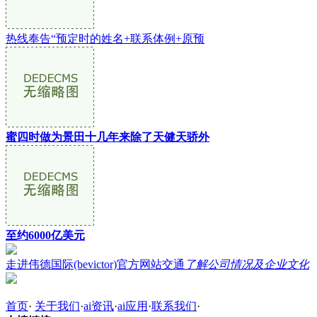
热线奉告“预定时的姓名+联系体例+原预
蜜四时做为景田十几年来除了天健天骄外
至约6000亿美元
走进伟德国际(bevictor)官方网站交通
了解公司情况及企业文化
首页
·
关于我们
·
ai资讯
·
ai应用
·
联系我们
·