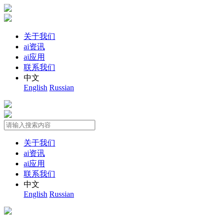
关于我们
ai资讯
ai应用
联系我们
中文
English
Russian
关于我们
ai资讯
ai应用
联系我们
中文
English
Russian