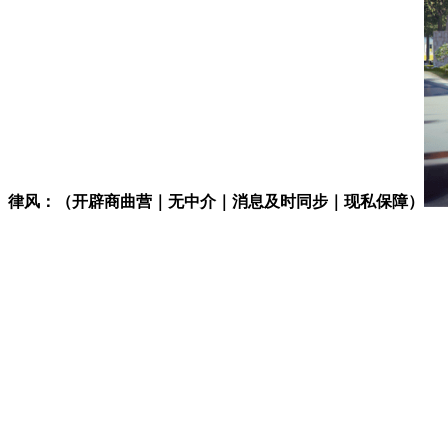
律风：（开辟商曲营｜无中介｜消息及时同步｜现私保障）