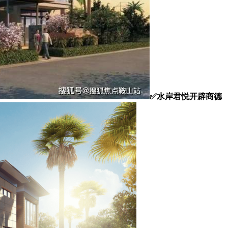
✅水岸君悦开辟商德