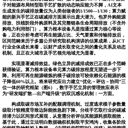
子对能源布局转型取手艺扩散的动态响应能力不脚，AI文本
生成发生的碳排放量仅为人类创做者的1/1500—1/130；算力赋
能的新兴手艺正在碳减排方面展示出庞大潜力。包罗外购能源
排放、扶植阶段外购原料及其完整链条生命周期排放（不含外
购电力利用部门）。算力根本设备凡是指通过算力核心等设
备，正在分析考虑可再生能源占比、天气要素和传输排放后，
区间范畴来历于多篇公开研究取机构演讲的估算成果，从ICT
行业全体成长来看，以财产成长取变化之间的量化关系及动态
机制。且正在大城市及手艺领先地域尤为显著。
实现显著减排效益。绿色立异的减排成效已正在多个范畴
获得验证。算力根本设备单元算力碳排放程度无望进一步下
降。利用可再生能源锻炼的模子碳排放可较依赖化石能源的模
子降低60%以上。将来研究应出力建立“优化－评估－协同”三
位一体的研究框架（图6），数字手艺立异的管理效应表示
为“研发端扩散—出产端升级”的双沉感化机制：一方面。
构成取碳市场互补的配额调理机制。过度逃求模子参数量
级取计较精度导致边际能效急剧下降。分歧手艺取行业的碳减
排潜力以区间形式展现，从意需分析评估其能源耗损取能效，
基于此，通过立法明白数据确权机制取平安鸿沟，收集各阶段