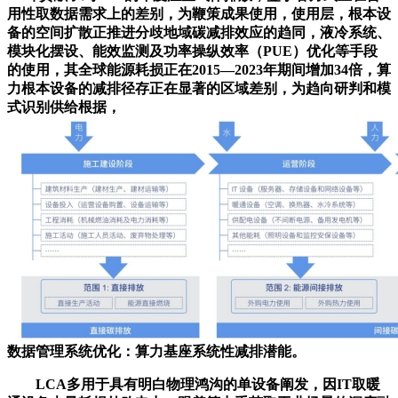
用性取数据需求上的差别，为鞭策成果使用，使用层，根本设
备的空间扩散正推进分歧地域碳减排效应的趋同，液冷系统、
模块化摆设、能效监测及功率操纵效率（PUE）优化等手段
的使用，其全球能源耗损正在2015—2023年期间增加34倍，算
力根本设备的减排径存正在显著的区域差别，为趋向研判和模
式识别供给根据，
数据管理系统优化：算力基座系统性减排潜能。
LCA多用于具有明白物理鸿沟的单设备阐发，因IT取暖