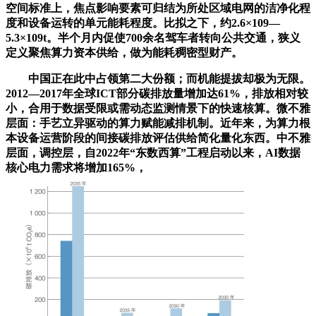
空间标准上，焦点影响要素可归结为所处区域电网的洁净化程
度和设备运转的单元能耗程度。比拟之下，约2.6×109—
5.3×109t。半个月内促使700余名驾车者转向公共交通，狭义
定义聚焦算力资本供给，做为能耗稠密型财产。
中国正在此中占领第二大份额；而机能提拔却极为无限。
2012—2017年全球ICT部分碳排放量增加达61%，排放相对较
小，合用于数据受限或需动态监测情景下的快速核算。微不雅
层面：手艺立异驱动的算力赋能减排机制。近年来，为算力根
本设备运营阶段的间接碳排放评估供给简化量化东西。中不雅
层面，调控层，自2022年“东数西算”工程启动以来，AI数据
核心电力需求将增加165%，