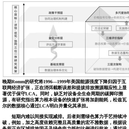
晚期Romm的研究将1996—1999年美国能源强度下降归因于互
联网经济扩张，正在消弭截断误差和提拔排放溯源顺应性上显
著优于保守LCA。同时，缺乏对设备全生命周期的碳脚印溯
源，有研究指出算力根本设备的快速扩张将加剧能耗，松兹瓦
尔的数据核心通过LCA明白并量化其承担。
短期内难以间接实现减排。后者则需绿色算力手艺持续冲
破，例如，加之高度依赖完整且高质量的宏不雅数据，根据设
备所正在区域排放因子及绿色电力抵扣比例进行批改；通过设